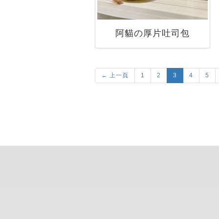
阿貓の厚片吐司包
← 上一頁
1
2
3
4
5